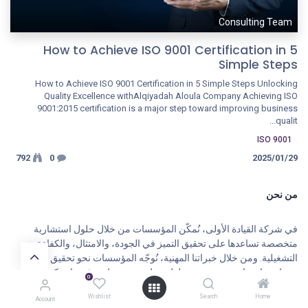
Consulting Team
How to Achieve ISO 9001 Certification in 5
Simple Steps
How to Achieve ISO 9001 Certification in 5 Simple Steps Unlocking
Quality Excellence withAlqiyadah Aloula Company Achieving ISO
9001:2015 certification is a major step toward improving business
qualit...
ISO 9001
29‏/01‏/2025
0
792
من نحن
في شركة القيادة الأولى، نُمكّن المؤسسات من خلال حلول استشارية
متخصصة تساعدها على تحقيق التميز في الجودة، والامتثال، والكفاءة
التشغيلية. ومن خلال خبراتنا المهنية، نُوجّه المؤسسات نحو تحقيق أهدافها
عبر استراتيجيات مخصصة، وحلول عملية، ومنهجيات مثبتة. استكشف
0
مدونتنا للحصول على رؤى عملية، وأفضل الممارسات، وقصص نجاح تدعم
Wishlist
Search
Home
تطوير الأعمال.
Account